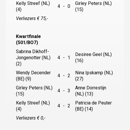
Kelly Streef (NL)
Girley Peters (NL)
4
-
0
(4)
(15)
Verliezers € 75,-
Kwartfinale
(501/BO7)
Sabrina Dikhoff-
Desiree Geel (NL)
Jongenotter (NL)
4
-
1
(16)
(2)
Wendy Decender
Nina Ipskamp (NL)
4
-
2
(BE) (9)
(27)
Girley Peters (NL)
Anne Dorrestijn
4
-
3
(15)
(NL) (13)
Kelly Streef (NL)
Patricia de Peuter
4
-
2
(4)
(BE) (14)
Verliezers € 0,-