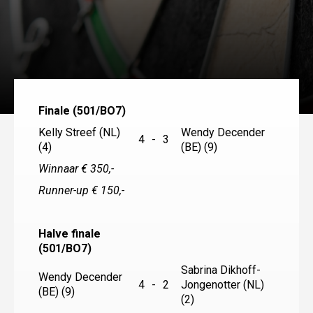
Finale (501/BO7)
Kelly Streef (NL)
Wendy Decender
4
-
3
(4)
(BE) (9)
Winnaar € 350,-
Runner-up € 150,-
Halve finale
(501/BO7)
Sabrina Dikhoff-
Wendy Decender
4
-
2
Jongenotter (NL)
(BE) (9)
(2)