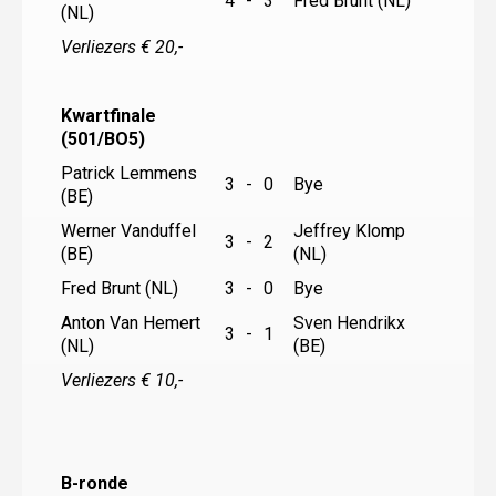
4
-
3
Fred Brunt (NL)
(NL)
Verliezers € 20,-
Kwartfinale
(501/BO5)
Patrick Lemmens
3
-
0
Bye
(BE)
Werner Vanduffel
Jeffrey Klomp
3
-
2
(BE)
(NL)
Fred Brunt (NL)
3
-
0
Bye
Anton Van Hemert
Sven Hendrikx
3
-
1
(NL)
(BE)
Verliezers € 10,-
B-ronde