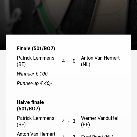
Finale (501/BO7)
Patrick Lemmens
Anton Van Hemert
4
-
0
(BE)
(NL)
Winnaar € 100,-
Runner-up € 40,-
Halve finale
(501/BO7)
Patrick Lemmens
Werner Vanduffel
4
-
3
(BE)
(BE)
Anton Van Hemert