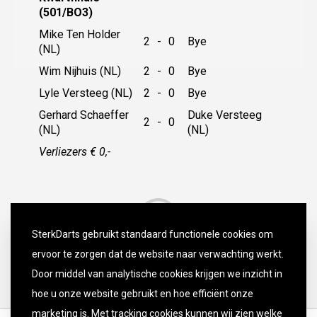
(501/BO3)
Mike Ten Holder
2
-
0
Bye
(NL)
Wim Nijhuis (NL)
2
-
0
Bye
Lyle Versteeg (NL)
2
-
0
Bye
Gerhard Schaeffer
Duke Versteeg
2
-
0
(NL)
(NL)
Verliezers € 0,-
SterkDarts gebruikt standaard functionele cookies om
ervoor te zorgen dat de website naar verwachting werkt.
Door middel van analytische cookies krijgen we inzicht in
hoe u onze website gebruikt en hoe efficiënt onze
marketing is. Met tracking cookies kunnen wij zien welke