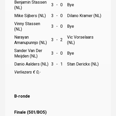
Benjamin Stassen
3
-
0
Bye
(NL)
Mike Sijbers (NL)
3
-
0
Dilano Kramer (NL)
Vinny Stassen
3
-
0
Bye
(NL)
Narayan
Vic Vorselaars
3
-
2
Amanupunnjo (NL)
(NL)
Sander Van Der
3
-
0
Bye
Meijden (NL)
Danio Aalders (NL)
3
-
1
Stan Derickx (NL)
Verliezers € 0,-
B-ronde
Finale (501/BO5)