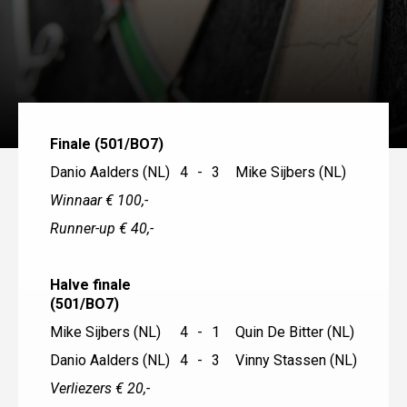
Finale (501/BO7)
Danio Aalders (NL)
4
-
3
Mike Sijbers (NL)
Winnaar € 100,-
Runner-up € 40,-
Halve finale
(501/BO7)
Mike Sijbers (NL)
4
-
1
Quin De Bitter (NL)
Danio Aalders (NL)
4
-
3
Vinny Stassen (NL)
Verliezers € 20,-