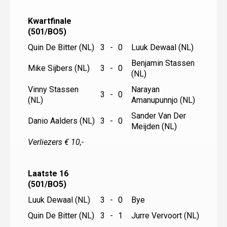
Kwartfinale
(501/BO5)
Quin De Bitter (NL)
3
-
0
Luuk Dewaal (NL)
Benjamin Stassen
Mike Sijbers (NL)
3
-
0
(NL)
Vinny Stassen
Narayan
3
-
0
(NL)
Amanupunnjo (NL)
Sander Van Der
Danio Aalders (NL)
3
-
0
Meijden (NL)
Verliezers € 10,-
Laatste 16
(501/BO5)
Luuk Dewaal (NL)
3
-
0
Bye
Quin De Bitter (NL)
3
-
1
Jurre Vervoort (NL)