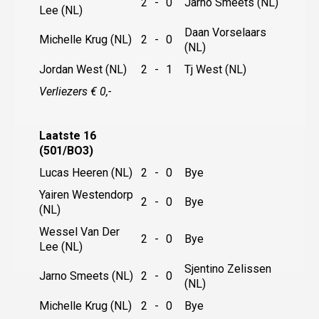
2
-
0
Jarno Smeets (NL)
Lee (NL)
Daan Vorselaars
Michelle Krug (NL)
2
-
0
(NL)
Jordan West (NL)
2
-
1
Tj West (NL)
Verliezers € 0,-
Laatste 16
(501/BO3)
Lucas Heeren (NL)
2
-
0
Bye
Yairen Westendorp
2
-
0
Bye
(NL)
Wessel Van Der
2
-
0
Bye
Lee (NL)
Sjentino Zelissen
Jarno Smeets (NL)
2
-
0
(NL)
Michelle Krug (NL)
2
-
0
Bye