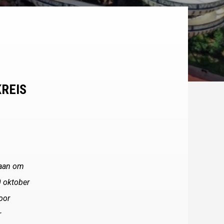
KREIS
gaan om
0 oktober
oor
r