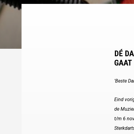
DÉ DA
GAAT
'Beste Da
Eind vori
de Muziek
t/m 6 nov
Sterkdart