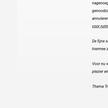
nagenoeg
genoodzaa
annuleren
voor ruim
De fijne 
hiermee z
Voor nu w
plezier e
Thema Tr