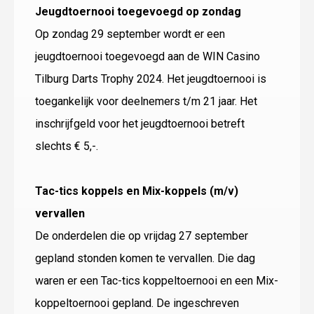
Jeugdtoernooi toegevoegd op zondag
Op zondag 29 september wordt er een
jeugdtoernooi toegevoegd aan de WIN Casino
Tilburg Darts Trophy 2024. Het jeugdtoernooi is
toegankelijk voor deelnemers t/m 21 jaar. Het
inschrijfgeld voor het jeugdtoernooi betreft
slechts € 5,-.
Tac-tics koppels en Mix-koppels (m/v)
vervallen
De onderdelen die op vrijdag 27 september
gepland stonden komen te vervallen. Die dag
waren er een Tac-tics koppeltoernooi en een Mix-
koppeltoernooi gepland. De ingeschreven