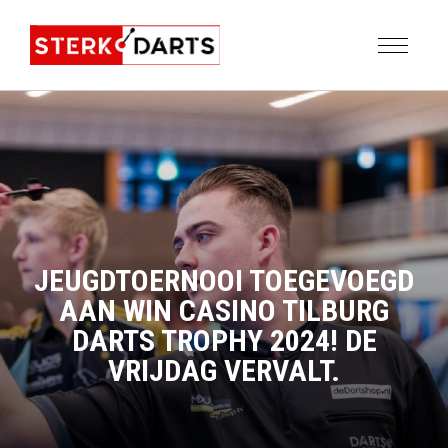
JEUGDTOERNOOI TOEGEVOEGD
AAN WIN CASINO TILBURG
DARTS TROPHY 2024! DE
VRIJDAG VERVALT.