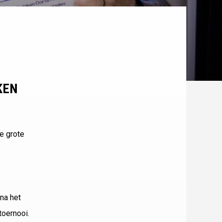
KEN
e grote
na het
toernooi.