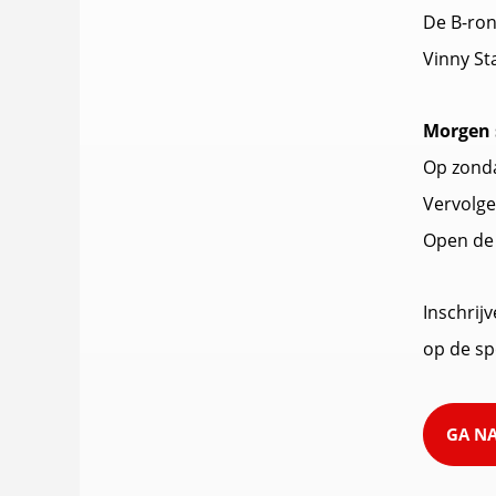
De B-ron
Vinny St
Morgen s
Op zonda
Vervolge
Open de 
Inschrij
op de sp
GA N