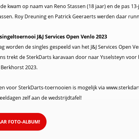
de kwam op naam van Reno Stassen (18 jaar) en de pas 13-j
assen. Roy Dreuning en Patrick Geeraerts werden daar runn
ingeltoernooi J&J Services Open Venlo 2023
g worden de singles gespeeld van het J&J Services Open Ve
ns trekt de SterkDarts karavaan door naar Ysselsteyn voor 
Berkhorst 2023.
ven voor SterkDarts-toernooien is mogelijk via www.sterkdart
eeldagen zelf aan de wedstrijdtafel!
AAR FOTO-ALBUM!