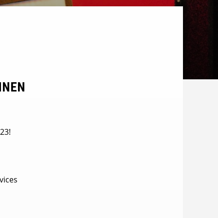
NNEN
23!
vices