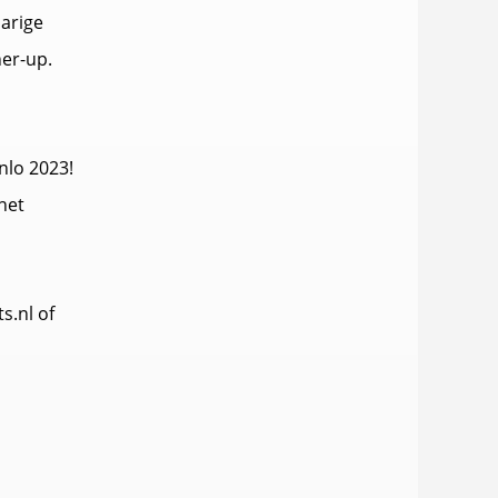
arige
er-up.
nlo 2023!
het
s.nl of