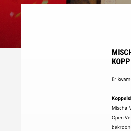
MISC
KOPPE
Er kwame
Koppels
Mischa M
Open Ven
bekroond