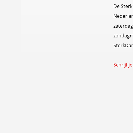
De Sterk
Nederlan
zaterdag
zondagmi
SterkDar
Schrijf 