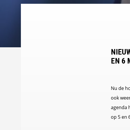
NIEUW
EN 6 
Nu de ho
ook weer
agenda h
op 5 en 