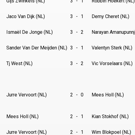
Gijs Zwinkels (NL)
3
-
1
Robbin Hoekert (NL)
Jaco Van Dijk (NL)
3
-
1
Demy Cheret (NL)
Ismaël De Jonge (NL)
3
-
2
Narayan Amanupunnj
Sander Van Der Meijden (NL)
3
-
1
Valentyn Sterk (NL)
Tj West (NL)
3
-
2
Vic Vorselaars (NL)
Jurre Vervoort (NL)
2
-
0
Mees Holl (NL)
Mees Holl (NL)
2
-
1
Kian Stokhof (NL)
Jurre Vervoort (NL)
2
-
1
Wim Blokpoel (NL)