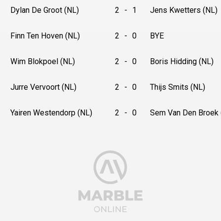
Dylan De Groot (NL)
2
-
1
Jens Kwetters (NL)
Finn Ten Hoven (NL)
2
-
0
BYE
Wim Blokpoel (NL)
2
-
0
Boris Hidding (NL)
Jurre Vervoort (NL)
2
-
0
Thijs Smits (NL)
Yairen Westendorp (NL)
2
-
0
Sem Van Den Broek 