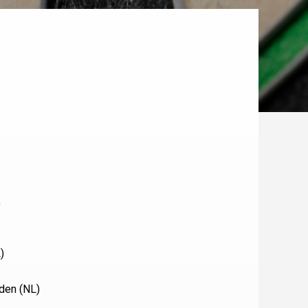
)
)
den (NL)