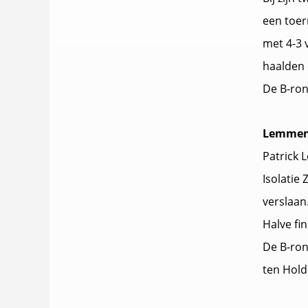
een toer
met 4-3 
haalden 
De B-ron
Lemmens
Patrick L
Isolatie
verslaan
Halve fi
De B-ron
ten Hold