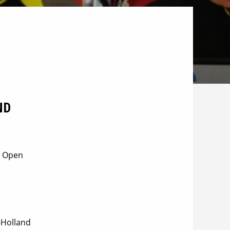
ND
nd Open
d-Holland