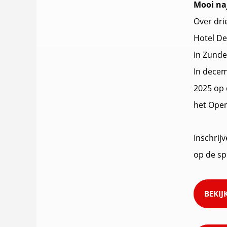
Mooi na
Over dri
Hotel De
in Zunde
In dece
2025 op 
het Open
Inschrij
op de sp
BEKIJ