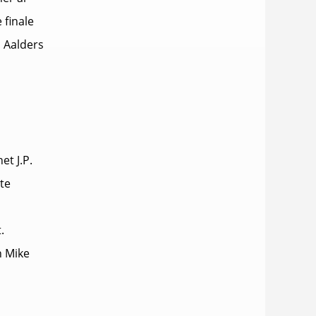
 finale
o Aalders
et J.P.
te
.
n Mike