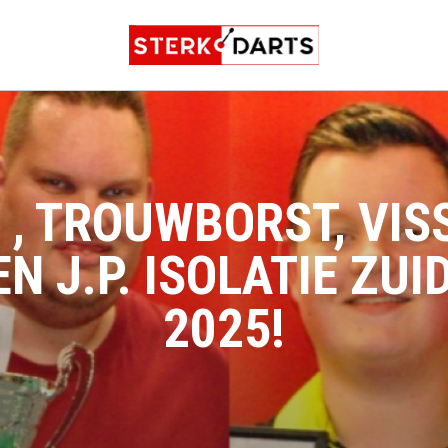
R , TROUWBORST, VIS
 J.P. ISOLATIE ZU
2025!