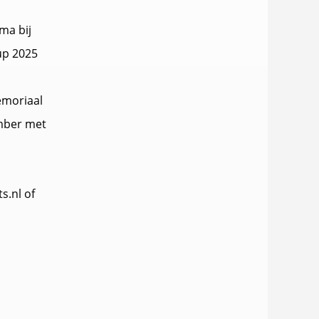
ma bij
up 2025
emoriaal
ember met
s.nl of