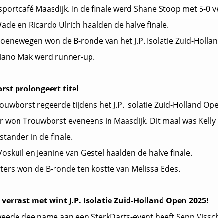
sportcafé Maasdijk. In de finale werd Shane Stoop met 5-0 v
ade en Ricardo Ulrich haalden de halve finale.
oenewegen won de B-ronde van het J.P. Isolatie Zuid-Holla
elano Mak werd runner-up.
st prolongeert titel
rouwborst regeerde tijdens het J.P. Isolatie Zuid-Holland Op
ar won Trouwborst eveneens in Maasdijk. Dit maal was Kelly 
stander in de finale.
Voskuil en Jeanine van Gestel haalden de halve finale.
eters won de B-ronde ten kostte van Melissa Edes.
 verrast met wint J.P. Isolatie Zuid-Holland Open 2025!
 tweede deelname aan een SterkDarts-event heeft Sepp Vissch