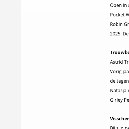
Open in 
Pocket W
Robin Gr
2025. D
Trouwbor
Astrid T
Vorig ja
de tegen
Natasja 
Girley P
Visscher
Bij zijn