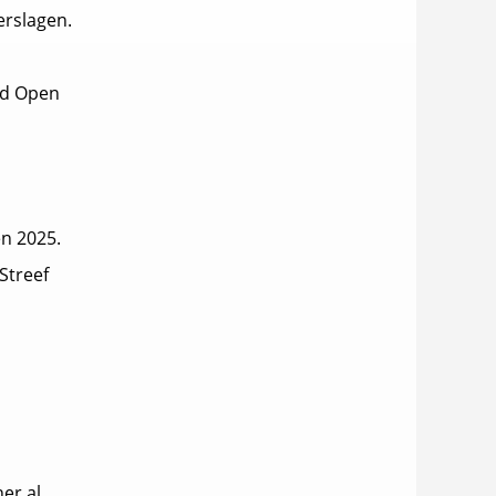
erslagen.
nd Open
en 2025.
Streef
er al