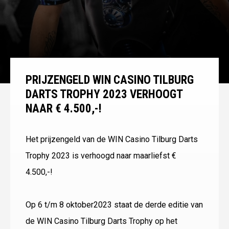
PRIJZENGELD WIN CASINO TILBURG
DARTS TROPHY 2023 VERHOOGT
NAAR € 4.500,-!
Het prijzengeld van de WIN Casino Tilburg Darts
Trophy 2023 is verhoogd naar maarliefst €
4.500,-!
Op 6 t/m 8 oktober2023 staat de derde editie van
de WIN Casino Tilburg Darts Trophy op het