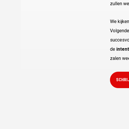
zullen w
We kijke
Volgende
succesvol
de
inten
zalen we
SCHRIJ