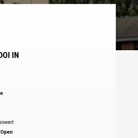
OI IN
De
niseert
 Open