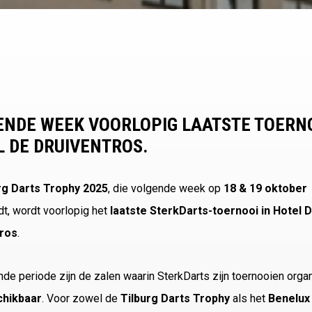
ENDE WEEK VOORLOPIG LAATSTE TOERNO
L DE DRUIVENTROS.
rg Darts Trophy 2025
, die volgende week op
18 & 19 oktober
dt, wordt voorlopig het
laatste SterkDarts-toernooi in Hotel 
tros
.
e periode zijn de zalen waarin SterkDarts zijn toernooien orga
chikbaar
. Voor zowel de
Tilburg Darts Trophy
als het
Benelux