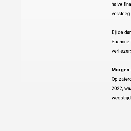
halve fin
versloeg.
Bij de da
Susanne W
verlieze
Morgen 
Op zaterd
2022, waa
wedstrijd