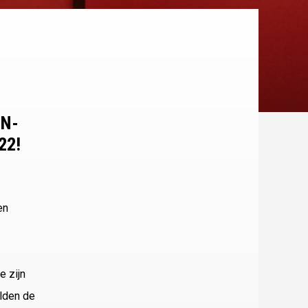
EN-
22!
en
e zijn
alden de