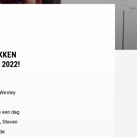
AKKEN
2022!
 Wesley
ie een dag
m, Steven
 de