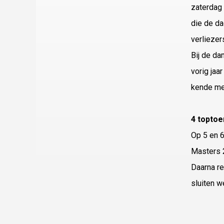
zaterdag 
die de da
verliezer
Bij de da
vorig jaa
kende met
4 toptoe
Op 5 en 6
Masters 2
Daarna re
sluiten 