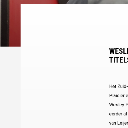
WESLE
TITEL
Het Zuid
Plaisier 
Wesley Pl
eerder al
van Leije