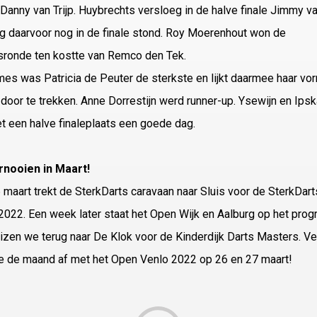
Danny van Trijp. Huybrechts versloeg in de halve finale Jimmy va
g daarvoor nog in de finale stond. Roy Moerenhout won de
sronde ten kostte van Remco den Tek.
mes was Patricia de Peuter de sterkste en lijkt daarmee haar vo
r door te trekken. Anne Dorrestijn werd runner-up. Ysewijn en Ip
 een halve finaleplaats een goede dag.
rnooien in Maart!
 maart trekt de SterkDarts caravaan naar Sluis voor de SterkDart
022. Een week later staat het Open Wijk en Aalburg op het pro
izen we terug naar De Klok voor de Kinderdijk Darts Masters. V
we de maand af met het Open Venlo 2022 op 26 en 27 maart!