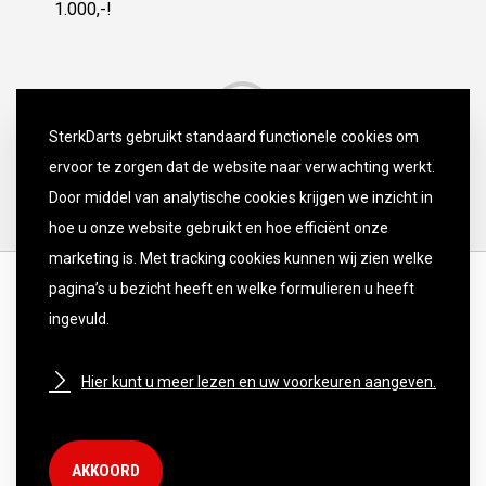
1.000,-!
SterkDarts gebruikt standaard functionele cookies om
ervoor te zorgen dat de website naar verwachting werkt.
Door middel van analytische cookies krijgen we inzicht in
hoe u onze website gebruikt en hoe efficiënt onze
marketing is. Met tracking cookies kunnen wij zien welke
pagina’s u bezicht heeft en welke formulieren u heeft
ingevuld.
Hier kunt u meer lezen en uw voorkeuren aangeven.
DISCLAIMER
PRIVACY POLICY
COOKIE INSTELLINGEN
AKKOORD