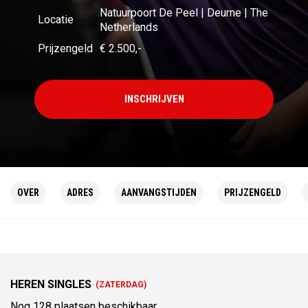
Natuurpoort De Peel | Deurne | The
Locatie
Netherlands
Prijzengeld
€ 2.500,-
INSCHRIJVEN
OVER
ADRES
AANVANGSTIJDEN
PRIJZENGELD
HEREN SINGLES
(ZATERDAG)
Nog
128
plaatsen beschikbaar